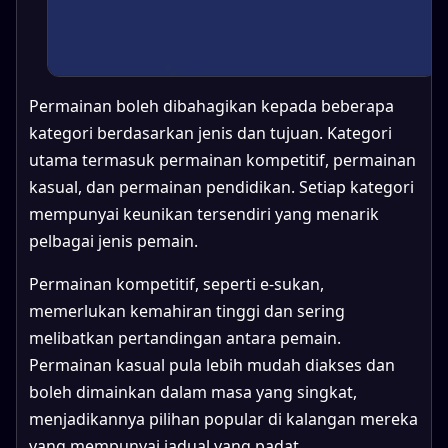
Permainan boleh dibahagikan kepada beberapa
kategori berdasarkan jenis dan tujuan. Kategori
utama termasuk permainan kompetitif, permainan
kasual, dan permainan pendidikan. Setiap kategori
mempunyai keunikan tersendiri yang menarik
pelbagai jenis pemain.
Permainan kompetitif, seperti e-sukan,
memerlukan kemahiran tinggi dan sering
melibatkan pertandingan antara pemain.
Permainan kasual pula lebih mudah diakses dan
boleh dimainkan dalam masa yang singkat,
menjadikannya pilihan popular di kalangan mereka
yang mempunyai jadual yang padat.