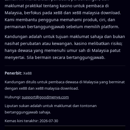
maklumat praktikal tentang kasino untuk pembaca di
Malaysia, berfokus pada xe88 dan xe88 malaysia download.
Kami membantu pengguna memahami produk, ciri, dan
permainan bertanggungjawab sebelum memilih platform.
Kandungan adalah untuk tujuan maklumat sahaja dan bukan
nasihat perubatan atau kewangan. kasino melibatkan risiko;
hanya dewasa yang memenuhi umur sah di Malaysia patut
menyertai. Sila bermain secara bertanggungjawab.
Penerbit:
Xe88
Kandungan ditulis untuk pembaca dewasa di Malaysia yang berminat
dengan xe88 dan xe88 malaysia download.
Hubungi:
support@goodmenye.com
Liputan sukan adalah untuk maklumat dan tontonan
bertanggungjawab sahaja.
Kemas kini terakhir: 2026-07-30