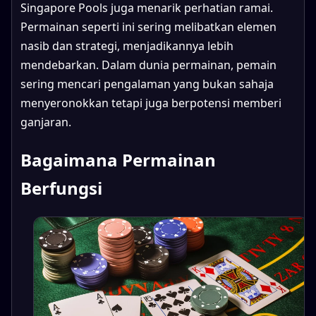
Singapore Pools juga menarik perhatian ramai.
Permainan seperti ini sering melibatkan elemen
nasib dan strategi, menjadikannya lebih
mendebarkan. Dalam dunia permainan, pemain
sering mencari pengalaman yang bukan sahaja
menyeronokkan tetapi juga berpotensi memberi
ganjaran.
Bagaimana Permainan
Berfungsi