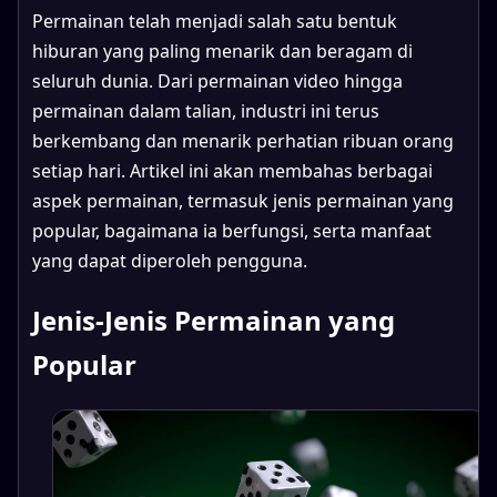
Permainan telah menjadi salah satu bentuk
hiburan yang paling menarik dan beragam di
seluruh dunia. Dari permainan video hingga
permainan dalam talian, industri ini terus
berkembang dan menarik perhatian ribuan orang
setiap hari. Artikel ini akan membahas berbagai
aspek permainan, termasuk jenis permainan yang
popular, bagaimana ia berfungsi, serta manfaat
yang dapat diperoleh pengguna.
Jenis-Jenis Permainan yang
Popular