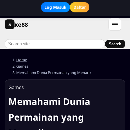
Log Masuk
Daftar
xe88
S
Search
Search
Home
Games
Memahami Dunia Permainan yang Menarik
Games
Memahami Dunia
Permainan yang