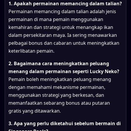
1. Apakah permainan memancing dalam talian?
Permainan memancing dalam talian adalah jenis
permainan di mana pemain menggunakan
kemahiran dan strategi untuk menangkap ikan
dalam persekitaran maya. Ia sering menawarkan
pelbagai bonus dan cabaran untuk meningkatkan
keterlibatan pemain.
2. Bagaimana cara meningkatkan peluang
menang dalam permainan seperti Lucky Neko?
Pemain boleh meningkatkan peluang menang
dengan memahami mekanisme permainan,
menggunakan strategi yang berkesan, dan
memanfaatkan sebarang bonus atau putaran
gratis yang ditawarkan.
3. Apa yang perlu diketahui sebelum bermain di