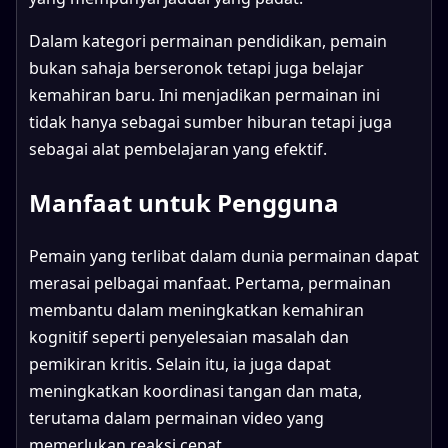
Dalam kategori permainan pendidikan, pemain
bukan sahaja berseronok tetapi juga belajar
kemahiran baru. Ini menjadikan permainan ini
tidak hanya sebagai sumber hiburan tetapi juga
sebagai alat pembelajaran yang efektif.
Manfaat untuk Pengguna
Pemain yang terlibat dalam dunia permainan dapat
merasai pelbagai manfaat. Pertama, permainan
membantu dalam meningkatkan kemahiran
kognitif seperti penyelesaian masalah dan
pemikiran kritis. Selain itu, ia juga dapat
meningkatkan koordinasi tangan dan mata,
terutama dalam permainan video yang
memerlukan reaksi cepat.