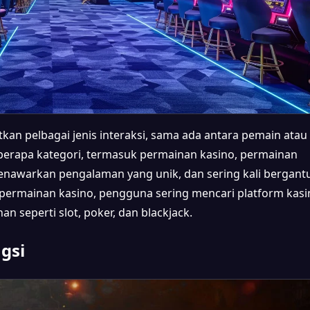
kan pelbagai jenis interaksi, sama ada antara pemain atau
berapa kategori, termasuk permainan kasino, permainan
menawarkan pengalaman yang unik, dan sering kali bergant
permainan kasino, pengguna sering mencari platform kasi
 seperti slot, poker, dan blackjack.
gsi