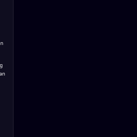
un
ng
dan