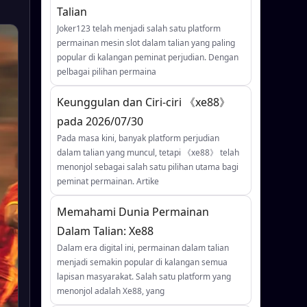
Talian
Joker123 telah menjadi salah satu platform
permainan mesin slot dalam talian yang paling
popular di kalangan peminat perjudian. Dengan
pelbagai pilihan permaina
Keunggulan dan Ciri-ciri 《xe88》
pada 2026/07/30
Pada masa kini, banyak platform perjudian
dalam talian yang muncul, tetapi 《xe88》 telah
menonjol sebagai salah satu pilihan utama bagi
peminat permainan. Artike
Memahami Dunia Permainan
Dalam Talian: Xe88
Dalam era digital ini, permainan dalam talian
menjadi semakin popular di kalangan semua
lapisan masyarakat. Salah satu platform yang
menonjol adalah Xe88, yang