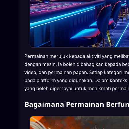
Permainan merujuk kepada aktiviti yang melibat
dengan mesin. Ia boleh dibahagikan kepada be
video, dan permainan papan. Setiap kategori 
pada platform yang digunakan. Dalam konteks 
yang boleh dipercayai untuk menikmati permainan
Bagaimana Permainan Berfun