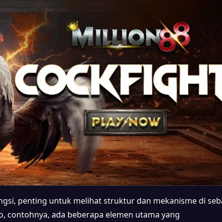
i, penting untuk melihat struktur dan mekanisme di seba
no, contohnya, ada beberapa elemen utama yang