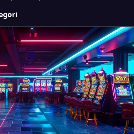
egori