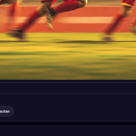
autan