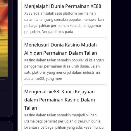
Menjelajahi Dunia Permainan XE88
XE88 adalah salah satu platform permainan
dalam talian yang semakin popular, menawarkan
pelbagai pilihan permainan kepada penggemar
perjudian. Dengan fokus pada
Menelusuri Dunia Kasino Mudah
Alih dan Permainan Dalam Talian
Kasino dalam talian semakin popular di kalangan
penggemar permainan di seluruh dunia. Salah
satu platform yang menonjol dalam industri ini
adalah xe88, yang men
Mengenali xe88: Kunci Kejayaan
dalam Permainan Kasino Dalam
Talian
Kasino dalam talian semakin menjadi pilihan
utama bagi peminat perjudian di seluruh dunia.
Di antara pelbagai pilihan yang ada, xe88 muncul