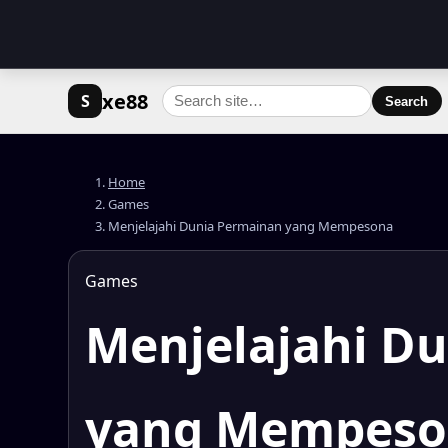
xe88
S
Search
Search
Home
Games
Menjelajahi Dunia Permainan yang Mempesona
Games
Menjelajahi D
yang Mempeso