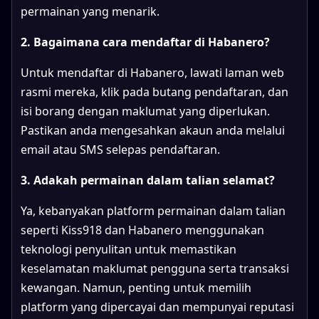
permainan yang menarik.
2. Bagaimana cara mendaftar di Habanero?
Untuk mendaftar di Habanero, lawati laman web
rasmi mereka, klik pada butang pendaftaran, dan
isi borang dengan maklumat yang diperlukan.
Pastikan anda mengesahkan akaun anda melalui
email atau SMS selepas pendaftaran.
3. Adakah permainan dalam talian selamat?
Ya, kebanyakan platform permainan dalam talian
seperti Kiss918 dan Habanero menggunakan
teknologi penyulitan untuk memastikan
keselamatan maklumat pengguna serta transaksi
kewangan. Namun, penting untuk memilih
platform yang dipercayai dan mempunyai reputasi