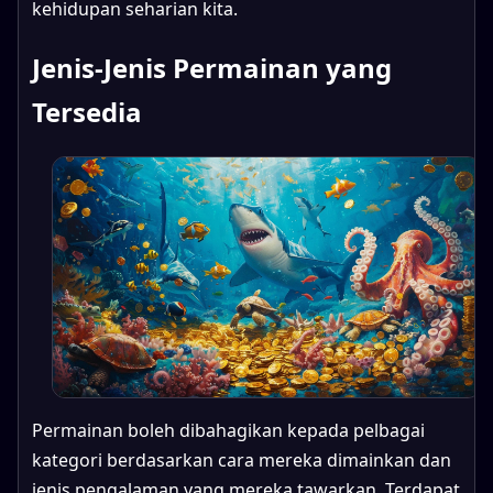
kehidupan seharian kita.
Jenis-Jenis Permainan yang
Tersedia
Permainan boleh dibahagikan kepada pelbagai
kategori berdasarkan cara mereka dimainkan dan
jenis pengalaman yang mereka tawarkan. Terdapat