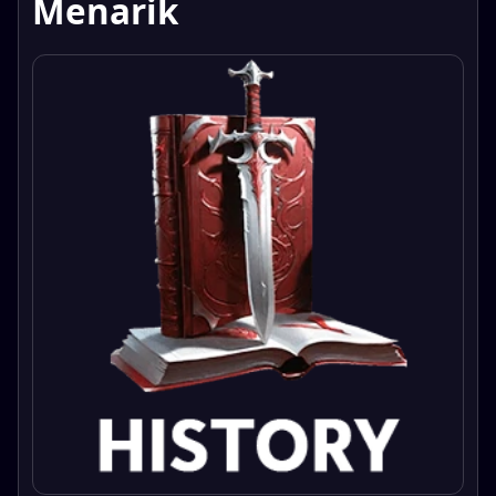
Menarik