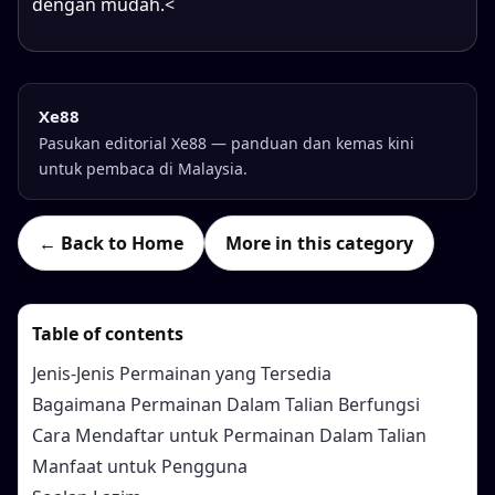
dengan mudah.<
Xe88
Pasukan editorial Xe88 — panduan dan kemas kini
untuk pembaca di Malaysia.
← Back to Home
More in this category
Table of contents
Jenis-Jenis Permainan yang Tersedia
Bagaimana Permainan Dalam Talian Berfungsi
Cara Mendaftar untuk Permainan Dalam Talian
Manfaat untuk Pengguna