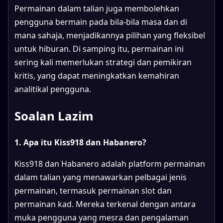
Permainan dalam talian juga membolehkan
pengguna bermain pada bila-bila masa dan di
mana sahaja, menjadikannya pilihan yang fleksibel
untuk hiburan. Di samping itu, permainan ini
sering kali memerlukan strategi dan pemikiran
kritis, yang dapat meningkatkan kemahiran
analitikal pengguna.
Soalan Lazim
1. Apa itu Kiss918 dan Habanero?
Kiss918 dan Habanero adalah platform permainan
dalam talian yang menawarkan pelbagai jenis
permainan, termasuk permainan slot dan
permainan kad. Mereka terkenal dengan antara
muka pengguna yang mesra dan pengalaman