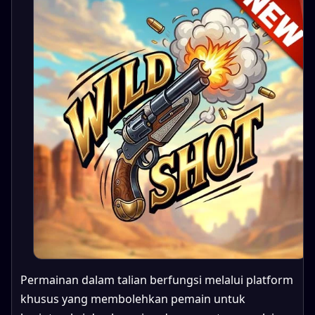
Permainan dalam talian berfungsi melalui platform
khusus yang membolehkan pemain untuk