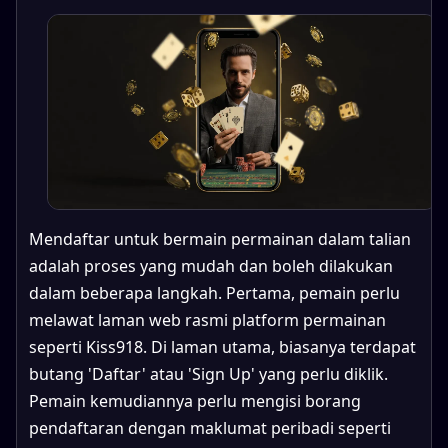
Mendaftar untuk bermain permainan dalam talian
adalah proses yang mudah dan boleh dilakukan
dalam beberapa langkah. Pertama, pemain perlu
melawat laman web rasmi platform permainan
seperti Kiss918. Di laman utama, biasanya terdapat
butang 'Daftar' atau 'Sign Up' yang perlu diklik.
Pemain kemudiannya perlu mengisi borang
pendaftaran dengan maklumat peribadi seperti