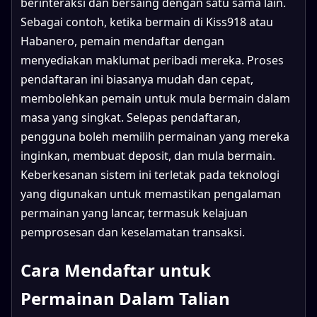
berinteraksi dan bersaing dengan satu sama lain.
Sebagai contoh, ketika bermain di Kiss918 atau
Habanero, pemain mendaftar dengan
menyediakan maklumat peribadi mereka. Proses
pendaftaran ini biasanya mudah dan cepat,
membolehkan pemain untuk mula bermain dalam
masa yang singkat. Selepas pendaftaran,
pengguna boleh memilih permainan yang mereka
inginkan, membuat deposit, dan mula bermain.
Keberkesanan sistem ini terletak pada teknologi
yang digunakan untuk memastikan pengalaman
permainan yang lancar, termasuk kelajuan
pemprosesan dan keselamatan transaksi.
Cara Mendaftar untuk
Permainan Dalam Talian