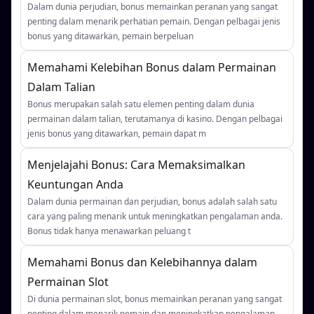
Dalam dunia perjudian, bonus memainkan peranan yang sangat
penting dalam menarik perhatian pemain. Dengan pelbagai jenis
bonus yang ditawarkan, pemain berpeluan
Memahami Kelebihan Bonus dalam Permainan
Dalam Talian
Bonus merupakan salah satu elemen penting dalam dunia
permainan dalam talian, terutamanya di kasino. Dengan pelbagai
jenis bonus yang ditawarkan, pemain dapat m
Menjelajahi Bonus: Cara Memaksimalkan
Keuntungan Anda
Dalam dunia permainan dan perjudian, bonus adalah salah satu
cara yang paling menarik untuk meningkatkan pengalaman anda.
Bonus tidak hanya menawarkan peluang t
Memahami Bonus dan Kelebihannya dalam
Permainan Slot
Di dunia permainan slot, bonus memainkan peranan yang sangat
penting dalam menarik pemain dan meningkatkan pengalaman