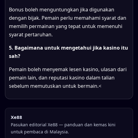
Bonus boleh menguntungkan jika digunakan
dengan bijak. Pemain perlu memahami syarat dan
memilih permainan yang tepat untuk memenuhi
syarat pertaruhan.
5. Bagaimana untuk mengetahui jika kasino itu
sah?
Pemain boleh menyemak lesen kasino, ulasan dari
pemain lain, dan reputasi kasino dalam talian
sebelum memutuskan untuk bermain.<
Xe88
Pasukan editorial Xe88 — panduan dan kemas kini
untuk pembaca di Malaysia.