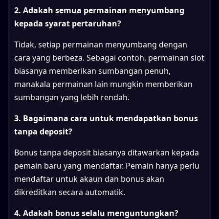
2. Adakah semua permainan menyumbang
kepada syarat pertaruhan?
Tidak, setiap permainan menyumbang dengan
cara yang berbeza. Sebagai contoh, permainan slot
biasanya memberikan sumbangan penuh,
manakala permainan lain mungkin memberikan
sumbangan yang lebih rendah.
3. Bagaimana cara untuk mendapatkan bonus
tanpa deposit?
Bonus tanpa deposit biasanya ditawarkan kepada
pemain baru yang mendaftar. Pemain hanya perlu
mendaftar untuk akaun dan bonus akan
dikreditkan secara automatik.
4. Adakah bonus selalu menguntungkan?