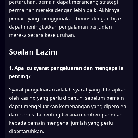
pertaruhan, pemain dapat merancang strategi
permainan mereka dengan lebih baik. Akhirnya,
pemain yang menggunakan bonus dengan bijak
dapat meningkatkan pengalaman perjudian
mereka secara keseluruhan.
Soalan Lazim
1. Apa itu syarat pengeluaran dan mengapa ia
penting?
Syarat pengeluaran adalah syarat yang ditetapkan
oleh kasino yang perlu dipenuhi sebelum pemain
dapat mengeluarkan kemenangan yang diperoleh
dari bonus. Ia penting kerana memberi panduan
kepada pemain mengenai jumlah yang perlu
dipertaruhkan.