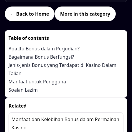
← Back to Home
More in this category
Table of contents
Apa Itu Bonus dalam Perjudian?
Bagaimana Bonus Berfungsi?
Jenis-Jenis Bonus yang Terdapat di Kasino Dalam
Talian
Manfaat untuk Pengguna
Soalan Lazim
Related
Manfaat dan Kelebihan Bonus dalam Permainan
Kasino