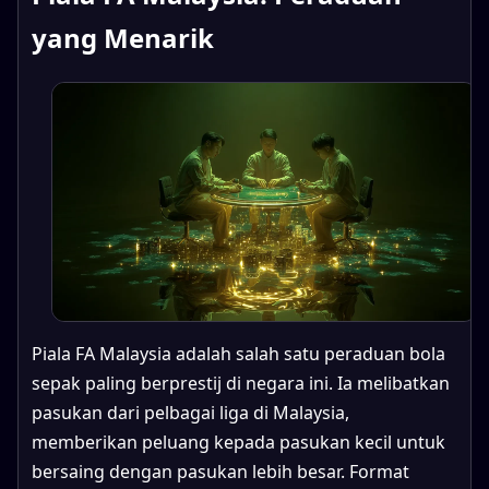
yang Menarik
Piala FA Malaysia adalah salah satu peraduan bola
sepak paling berprestij di negara ini. Ia melibatkan
pasukan dari pelbagai liga di Malaysia,
memberikan peluang kepada pasukan kecil untuk
bersaing dengan pasukan lebih besar. Format