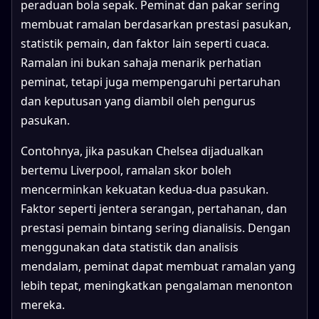
peraduan bola sepak. Peminat dan pakar sering
membuat ramalan berdasarkan prestasi pasukan,
statistik pemain, dan faktor lain seperti cuaca.
Ramalan ini bukan sahaja menarik perhatian
peminat, tetapi juga mempengaruhi pertaruhan
dan keputusan yang diambil oleh pengurus
pasukan.
Contohnya, jika pasukan Chelsea dijadualkan
bertemu Liverpool, ramalan skor boleh
mencerminkan kekuatan kedua-dua pasukan.
Faktor seperti jentera serangan, pertahanan, dan
prestasi pemain bintang sering dianalisis. Dengan
menggunakan data statistik dan analisis
mendalam, peminat dapat membuat ramalan yang
lebih tepat, meningkatkan pengalaman menonton
mereka.