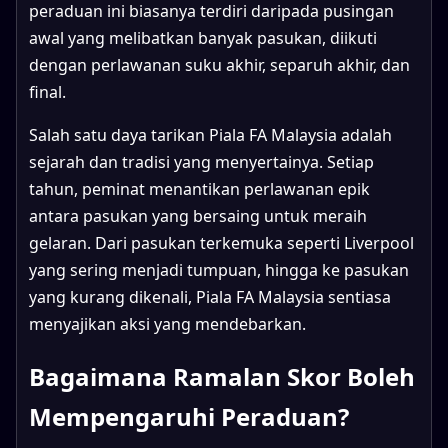
peraduan ini biasanya terdiri daripada pusingan
awal yang melibatkan banyak pasukan, diikuti
dengan perlawanan suku akhir, separuh akhir, dan
final.
Salah satu daya tarikan Piala FA Malaysia adalah
sejarah dan tradisi yang menyertainya. Setiap
tahun, peminat menantikan perlawanan epik
antara pasukan yang bersaing untuk meraih
gelaran. Dari pasukan terkemuka seperti Liverpool
yang sering menjadi tumpuan, hingga ke pasukan
yang kurang dikenali, Piala FA Malaysia sentiasa
menyajikan aksi yang mendebarkan.
Bagaimana Ramalan Skor Boleh
Mempengaruhi Peraduan?