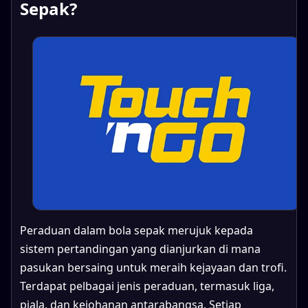
Sepak?
Peraduan dalam bola sepak merujuk kepada
sistem pertandingan yang dianjurkan di mana
pasukan bersaing untuk meraih kejayaan dan trofi.
Terdapat pelbagai jenis peraduan, termasuk liga,
piala, dan kejohanan antarabangsa. Setiap