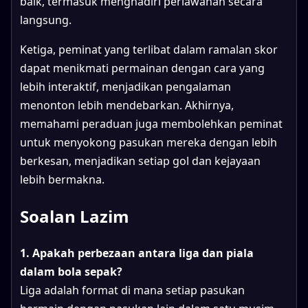
baik, termasuk menghadiri perlawanan secara
langsung.
Ketiga, peminat yang terlibat dalam ramalan skor
dapat menikmati permainan dengan cara yang
lebih interaktif, menjadikan pengalaman
menonton lebih mendebarkan. Akhirnya,
memahami peraduan juga membolehkan peminat
untuk menyokong pasukan mereka dengan lebih
berkesan, menjadikan setiap gol dan kejayaan
lebih bermakna.
Soalan Lazim
1. Apakah perbezaan antara liga dan piala
dalam bola sepak?
Liga adalah format di mana setiap pasukan