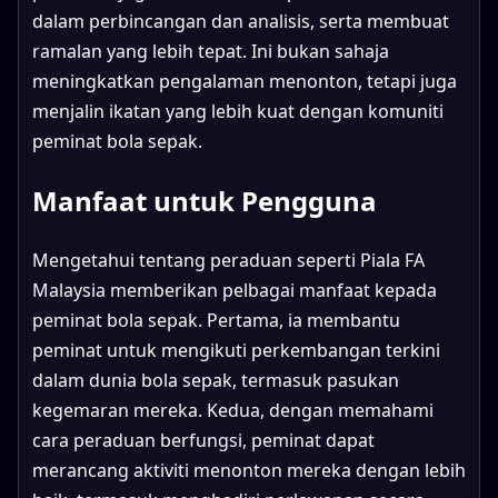
dalam perbincangan dan analisis, serta membuat
ramalan yang lebih tepat. Ini bukan sahaja
meningkatkan pengalaman menonton, tetapi juga
menjalin ikatan yang lebih kuat dengan komuniti
peminat bola sepak.
Manfaat untuk Pengguna
Mengetahui tentang peraduan seperti Piala FA
Malaysia memberikan pelbagai manfaat kepada
peminat bola sepak. Pertama, ia membantu
peminat untuk mengikuti perkembangan terkini
dalam dunia bola sepak, termasuk pasukan
kegemaran mereka. Kedua, dengan memahami
cara peraduan berfungsi, peminat dapat
merancang aktiviti menonton mereka dengan lebih