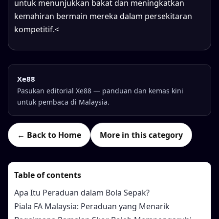
untuk menunjukkan bakat dan meningkatkan
kemahiran bermain mereka dalam persekitaran
kompetitif.<
Xe88
Pasukan editorial Xe88 — panduan dan kemas kini
untuk pembaca di Malaysia.
← Back to Home
More in this category
Table of contents
Apa Itu Peraduan dalam Bola Sepak?
Piala FA Malaysia: Peraduan yang Menarik