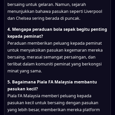
bersaing untuk gelaran. Namun, sejarah
menunjukkan bahawa pasukan seperti Liverpool
dan Chelsea sering berada di puncak.
4. Mengapa peraduan bola sepak begitu penting
kepada peminat?
Peraduan memberikan peluang kepada peminat
untuk menyaksikan pasukan kegemaran mereka
bersaing, merasai semangat persaingan, dan
terlibat dalam komuniti peminat yang berkongsi
minat yang sama.
5. Bagaimana Piala FA Malaysia membantu
pasukan kecil?
Piala FA Malaysia memberi peluang kepada
pasukan kecil untuk bersaing dengan pasukan
yang lebih besar, memberikan mereka platform