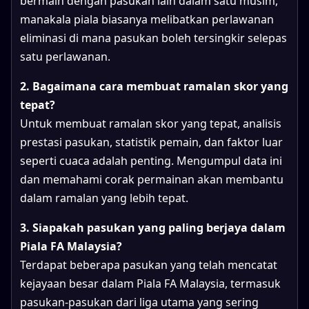
bermain dengan pasukan lain dalam satu musim,
manakala piala biasanya melibatkan perlawanan
eliminasi di mana pasukan boleh tersingkir selepas
satu perlawanan.
2. Bagaimana cara membuat ramalan skor yang
tepat?
Untuk membuat ramalan skor yang tepat, analisis
prestasi pasukan, statistik pemain, dan faktor luar
seperti cuaca adalah penting. Mengumpul data ini
dan memahami corak permainan akan membantu
dalam ramalan yang lebih tepat.
3. Siapakah pasukan yang paling berjaya dalam
Piala FA Malaysia?
Terdapat beberapa pasukan yang telah mencatat
kejayaan besar dalam Piala FA Malaysia, termasuk
pasukan-pasukan dari liga utama yang sering