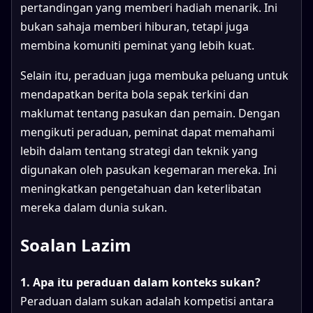
pertandingan yang memberi hadiah menarik. Ini
bukan sahaja memberi hiburan, tetapi juga
membina komuniti peminat yang lebih kuat.
Selain itu, peraduan juga membuka peluang untuk
mendapatkan berita bola sepak terkini dan
maklumat tentang pasukan dan pemain. Dengan
mengikuti peraduan, peminat dapat memahami
lebih dalam tentang strategi dan teknik yang
digunakan oleh pasukan kegemaran mereka. Ini
meningkatkan pengetahuan dan keterlibatan
mereka dalam dunia sukan.
Soalan Lazim
1. Apa itu peraduan dalam konteks sukan?
Peraduan dalam sukan adalah kompetisi antara