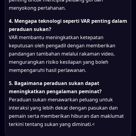
menyokong pertahanan.
4. Mengapa teknologi seperti VAR penting dalam
peraduan sukan?
VAR membantu meningkatkan ketepatan
keputusan oleh pengadil dengan memberikan
pandangan tambahan melalui rakaman video,
mengurangkan risiko kesilapan yang boleh
mempengaruhi hasil perlawanan.
5. Bagaimana peraduan sukan dapat
meningkatkan pengalaman peminat?
Peraduan sukan menawarkan peluang untuk
interaksi yang lebih dekat dengan pasukan dan
pemain serta memberikan hiburan dan maklumat
terkini tentang sukan yang diminati.<