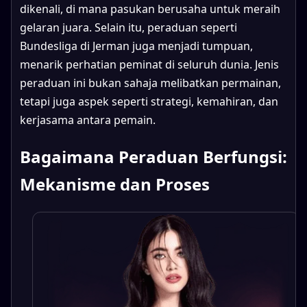
dikenali, di mana pasukan berusaha untuk meraih
gelaran juara. Selain itu, peraduan seperti
Bundesliga di Jerman juga menjadi tumpuan,
menarik perhatian peminat di seluruh dunia. Jenis
peraduan ini bukan sahaja melibatkan permainan,
tetapi juga aspek seperti strategi, kemahiran, dan
kerjasama antara pemain.
Bagaimana Peraduan Berfungsi:
Mekanisme dan Proses