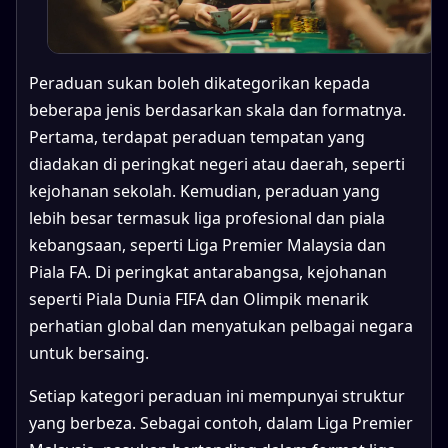
Peraduan sukan boleh dikategorikan kepada
beberapa jenis berdasarkan skala dan formatnya.
Pertama, terdapat peraduan tempatan yang
diadakan di peringkat negeri atau daerah, seperti
kejohanan sekolah. Kemudian, peraduan yang
lebih besar termasuk liga profesional dan piala
kebangsaan, seperti Liga Premier Malaysia dan
Piala FA. Di peringkat antarabangsa, kejohanan
seperti Piala Dunia FIFA dan Olimpik menarik
perhatian global dan menyatukan pelbagai negara
untuk bersaing.
Setiap kategori peraduan ini mempunyai struktur
yang berbeza. Sebagai contoh, dalam Liga Premier