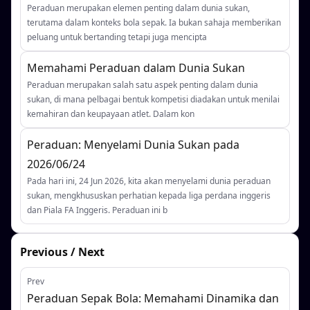
Peraduan merupakan elemen penting dalam dunia sukan,
terutama dalam konteks bola sepak. Ia bukan sahaja memberikan
peluang untuk bertanding tetapi juga mencipta
Memahami Peraduan dalam Dunia Sukan
Peraduan merupakan salah satu aspek penting dalam dunia
sukan, di mana pelbagai bentuk kompetisi diadakan untuk menilai
kemahiran dan keupayaan atlet. Dalam kon
Peraduan: Menyelami Dunia Sukan pada
2026/06/24
Pada hari ini, 24 Jun 2026, kita akan menyelami dunia peraduan
sukan, mengkhususkan perhatian kepada liga perdana inggeris
dan Piala FA Inggeris. Peraduan ini b
Previous / Next
Prev
Peraduan Sepak Bola: Memahami Dinamika dan