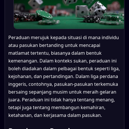
Peraduan merujuk kepada situasi di mana individu
atau pasukan bertanding untuk mencapai
matlamat tertentu, biasanya dalam bentuk
kemenangan. Dalam konteks sukan, peraduan ini
boleh diadakan dalam pelbagai bentuk seperti liga,
kejohanan, dan pertandingan. Dalam liga perdana
inggeris, contohnya, pasukan-pasukan terkemuka
bersaing sepanjang musim untuk meraih gelaran
juara. Peraduan ini tidak hanya tentang menang,
tetapi juga tentang membangun kemahiran,
ketahanan, dan kerjasama dalam pasukan.