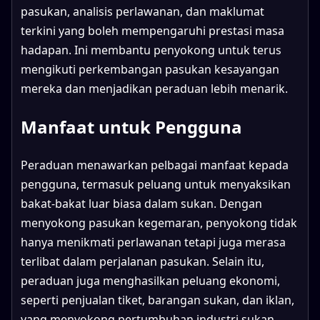
pasukan, analisis perlawanan, dan maklumat
terkini yang boleh mempengaruhi prestasi masa
hadapan. Ini membantu penyokong untuk terus
mengikuti perkembangan pasukan kesayangan
mereka dan menjadikan peraduan lebih menarik.
Manfaat untuk Pengguna
Peraduan menawarkan pelbagai manfaat kepada
pengguna, termasuk peluang untuk menyaksikan
bakat-bakat luar biasa dalam sukan. Dengan
menyokong pasukan kegemaran, penyokong tidak
hanya menikmati perlawanan tetapi juga merasa
terlibat dalam perjalanan pasukan. Selain itu,
peraduan juga menghasilkan peluang ekonomi,
seperti penjualan tiket, barangan sukan, dan iklan,
yang menyokong pertumbuhan industri sukan