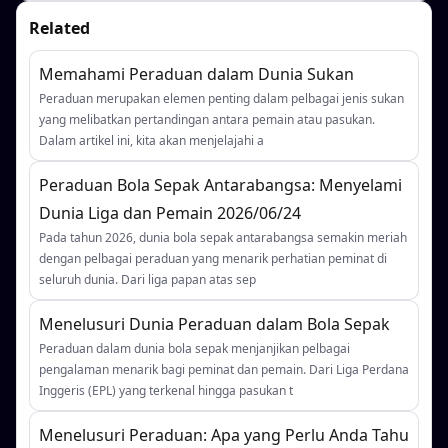
Related
Memahami Peraduan dalam Dunia Sukan
Peraduan merupakan elemen penting dalam pelbagai jenis sukan
yang melibatkan pertandingan antara pemain atau pasukan.
Dalam artikel ini, kita akan menjelajahi a
Peraduan Bola Sepak Antarabangsa: Menyelami
Dunia Liga dan Pemain 2026/06/24
Pada tahun 2026, dunia bola sepak antarabangsa semakin meriah
dengan pelbagai peraduan yang menarik perhatian peminat di
seluruh dunia. Dari liga papan atas sep
Menelusuri Dunia Peraduan dalam Bola Sepak
Peraduan dalam dunia bola sepak menjanjikan pelbagai
pengalaman menarik bagi peminat dan pemain. Dari Liga Perdana
Inggeris (EPL) yang terkenal hingga pasukan t
Menelusuri Peraduan: Apa yang Perlu Anda Tahu