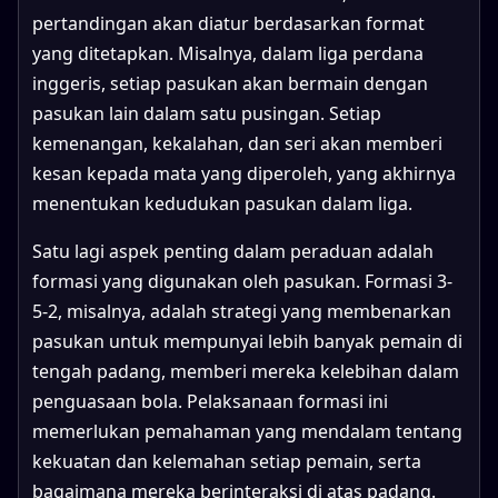
pertandingan akan diatur berdasarkan format
yang ditetapkan. Misalnya, dalam liga perdana
inggeris, setiap pasukan akan bermain dengan
pasukan lain dalam satu pusingan. Setiap
kemenangan, kekalahan, dan seri akan memberi
kesan kepada mata yang diperoleh, yang akhirnya
menentukan kedudukan pasukan dalam liga.
Satu lagi aspek penting dalam peraduan adalah
formasi yang digunakan oleh pasukan. Formasi 3-
5-2, misalnya, adalah strategi yang membenarkan
pasukan untuk mempunyai lebih banyak pemain di
tengah padang, memberi mereka kelebihan dalam
penguasaan bola. Pelaksanaan formasi ini
memerlukan pemahaman yang mendalam tentang
kekuatan dan kelemahan setiap pemain, serta
bagaimana mereka berinteraksi di atas padang.