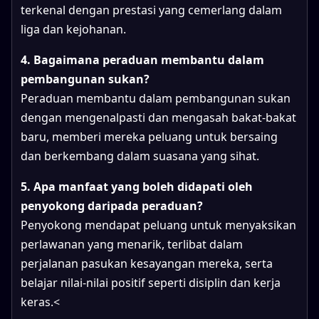
terkenal dengan prestasi yang cemerlang dalam
liga dan kejohanan.
4. Bagaimana peraduan membantu dalam
pembangunan sukan?
Peraduan membantu dalam pembangunan sukan
dengan mengenalpasti dan mengasah bakat-bakat
baru, memberi mereka peluang untuk bersaing
dan berkembang dalam suasana yang sihat.
5. Apa manfaat yang boleh didapati oleh
penyokong daripada peraduan?
Penyokong mendapat peluang untuk menyaksikan
perlawanan yang menarik, terlibat dalam
perjalanan pasukan kesayangan mereka, serta
belajar nilai-nilai positif seperti disiplin dan kerja
keras.<