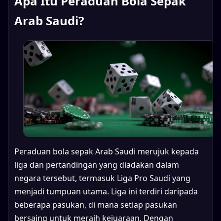
Apa Itu Peraduan Bola Sepak
Arab Saudi?
Peraduan bola sepak Arab Saudi merujuk kepada
liga dan pertandingan yang diadakan dalam
negara tersebut, termasuk Liga Pro Saudi yang
menjadi tumpuan utama. Liga ini terdiri daripada
beberapa pasukan, di mana setiap pasukan
bersaing untuk meraih kejuaraan. Dengan