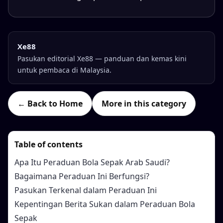
Xe88
Pasukan editorial Xe88 — panduan dan kemas kini
untuk pembaca di Malaysia.
← Back to Home
More in this category
Table of contents
Apa Itu Peraduan Bola Sepak Arab Saudi?
Bagaimana Peraduan Ini Berfungsi?
Pasukan Terkenal dalam Peraduan Ini
Kepentingan Berita Sukan dalam Peraduan Bola
Sepak