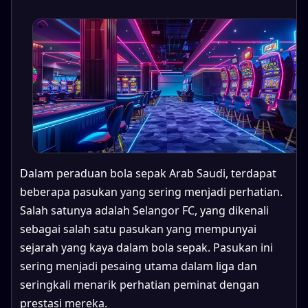
Dalam peraduan bola sepak Arab Saudi, terdapat
beberapa pasukan yang sering menjadi perhatian.
Salah satunya adalah Selangor FC, yang dikenali
sebagai salah satu pasukan yang mempunyai
sejarah yang kaya dalam bola sepak. Pasukan ini
sering menjadi pesaing utama dalam liga dan
seringkali menarik perhatian peminat dengan
prestasi mereka.