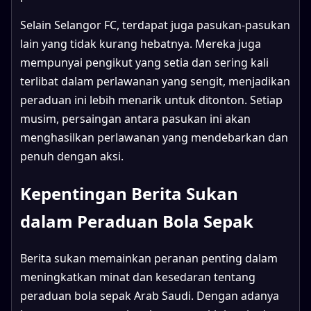
Selain Selangor FC, terdapat juga pasukan-pasukan
lain yang tidak kurang hebatnya. Mereka juga
mempunyai pengikut yang setia dan sering kali
terlibat dalam perlawanan yang sengit, menjadikan
peraduan ini lebih menarik untuk ditonton. Setiap
musim, persaingan antara pasukan ini akan
menghasilkan perlawanan yang mendebarkan dan
penuh dengan aksi.
Kepentingan Berita Sukan
dalam Peraduan Bola Sepak
Berita sukan memainkan peranan penting dalam
meningkatkan minat dan kesedaran tentang
peraduan bola sepak Arab Saudi. Dengan adanya