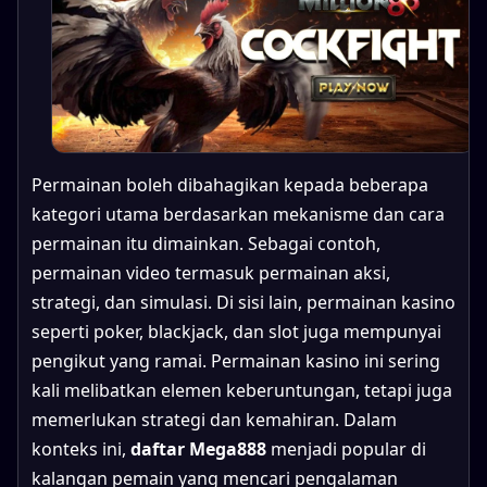
Permainan boleh dibahagikan kepada beberapa
kategori utama berdasarkan mekanisme dan cara
permainan itu dimainkan. Sebagai contoh,
permainan video termasuk permainan aksi,
strategi, dan simulasi. Di sisi lain, permainan kasino
seperti poker, blackjack, dan slot juga mempunyai
pengikut yang ramai. Permainan kasino ini sering
kali melibatkan elemen keberuntungan, tetapi juga
memerlukan strategi dan kemahiran. Dalam
konteks ini,
daftar Mega888
menjadi popular di
kalangan pemain yang mencari pengalaman