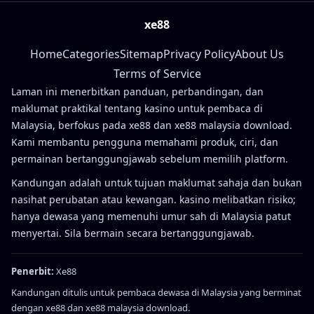
xe88
Home
Categories
Sitemap
Privacy Policy
About Us
Terms of Service
Laman ini menerbitkan panduan, perbandingan, dan
maklumat praktikal tentang kasino untuk pembaca di
Malaysia, berfokus pada xe88 dan xe88 malaysia download.
Kami membantu pengguna memahami produk, ciri, dan
permainan bertanggungjawab sebelum memilih platform.
Kandungan adalah untuk tujuan maklumat sahaja dan bukan
nasihat perubatan atau kewangan. kasino melibatkan risiko;
hanya dewasa yang memenuhi umur sah di Malaysia patut
menyertai. Sila bermain secara bertanggungjawab.
Penerbit:
Xe88
Kandungan ditulis untuk pembaca dewasa di Malaysia yang berminat
dengan xe88 dan xe88 malaysia download.