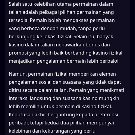
Salah satu kelebihan utama permainan dalam
talian adalah pelbagai pilihan permainan yang
tersedia. Pemain boleh mengakses permainan
yang berbeza dengan mudah, tanpa perlu
berkunjung ke lokasi fizikal. Selain itu, banyak
kasino dalam talian menawarkan bonus dan
promosi yang lebih baik berbanding kasino fizikal,
menjadikan pengalaman bermain lebih berbaloi.
Namun, permainan fizikal memberikan elemen
pengalaman sosial dan suasana yang tidak dapat
ditiru secara dalam talian. Pemain yang menikmati
interaksi langsung dan suasana kasino mungkin
lebih memilih untuk bermain di kasino fizikal.
Keputusan akhir bergantung kepada preferensi
peribadi, tetapi kedua-dua pilihan mempunyai
kelebihan dan kekurangan yang perlu