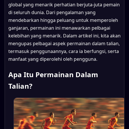
global yang menarik perhatian berjuta-juta pemain
di seluruh dunia. Dari pengalaman yang
mendebarkan hingga peluang untuk memperoleh
ganjaran, permainan ini menawarkan pelbagai
kelebihan yang menarik. Dalam artikel ini, kita akan
mengupas pelbagai aspek permainan dalam talian,
termasuk penggunaannya, cara ia berfungsi, serta
manfaat yang diperolehi oleh pengguna.
Apa Itu Permainan Dalam
Talian?