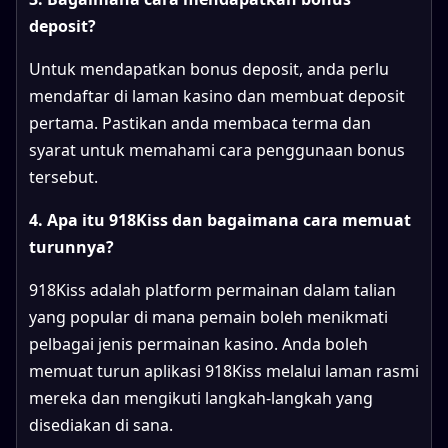
deposit?
Untuk mendapatkan bonus deposit, anda perlu
mendaftar di laman kasino dan membuat deposit
pertama. Pastikan anda membaca terma dan
syarat untuk memahami cara penggunaan bonus
tersebut.
4. Apa itu 918Kiss dan bagaimana cara memuat
turunnya?
918Kiss adalah platform permainan dalam talian
yang popular di mana pemain boleh menikmati
pelbagai jenis permainan kasino. Anda boleh
memuat turun aplikasi 918Kiss melalui laman rasmi
mereka dan mengikuti langkah-langkah yang
disediakan di sana.