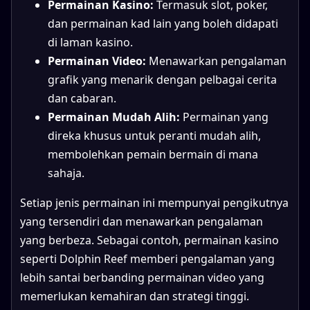
Permainan Kasino:
Termasuk slot, poker,
dan permainan kad lain yang boleh didapati
di laman kasino.
Permainan Video:
Menawarkan pengalaman
grafik yang menarik dengan pelbagai cerita
dan cabaran.
Permainan Mudah Alih:
Permainan yang
direka khusus untuk peranti mudah alih,
membolehkan pemain bermain di mana
sahaja.
Setiap jenis permainan ini mempunyai pengikutnya
yang tersendiri dan menawarkan pengalaman
yang berbeza. Sebagai contoh, permainan kasino
seperti Dolphin Reef memberi pengalaman yang
lebih santai berbanding permainan video yang
memerlukan kemahiran dan strategi tinggi.