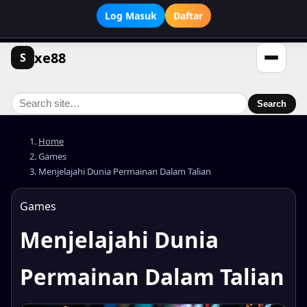
Log Masuk
Daftar
xe88
S
Search
Search
Home
Games
Menjelajahi Dunia Permainan Dalam Talian
Games
Menjelajahi Dunia
Permainan Dalam Talian