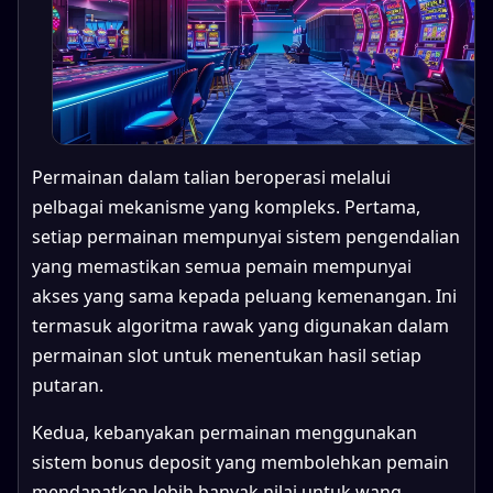
Permainan dalam talian beroperasi melalui
pelbagai mekanisme yang kompleks. Pertama,
setiap permainan mempunyai sistem pengendalian
yang memastikan semua pemain mempunyai
akses yang sama kepada peluang kemenangan. Ini
termasuk algoritma rawak yang digunakan dalam
permainan slot untuk menentukan hasil setiap
putaran.
Kedua, kebanyakan permainan menggunakan
sistem bonus deposit yang membolehkan pemain
mendapatkan lebih banyak nilai untuk wang