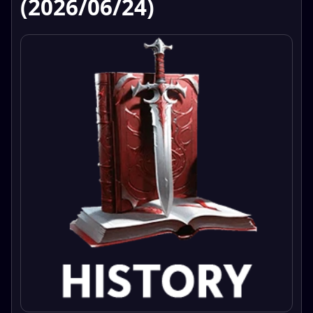
(2026/06/24)