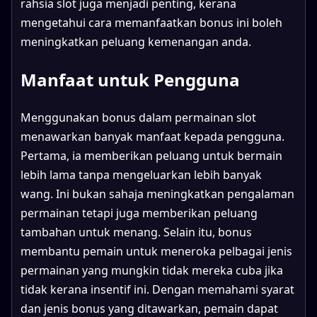
rahsia slot juga menjadi penting, kerana
mengetahui cara memanfaatkan bonus ini boleh
meningkatkan peluang kemenangan anda.
Manfaat untuk Pengguna
Menggunakan bonus dalam permainan slot
menawarkan banyak manfaat kepada pengguna.
Pertama, ia memberikan peluang untuk bermain
lebih lama tanpa mengeluarkan lebih banyak
wang. Ini bukan sahaja meningkatkan pengalaman
permainan tetapi juga memberikan peluang
tambahan untuk menang. Selain itu, bonus
membantu pemain untuk meneroka pelbagai jenis
permainan yang mungkin tidak mereka cuba jika
tidak kerana insentif ini. Dengan memahami syarat
dan jenis bonus yang ditawarkan, pemain dapat