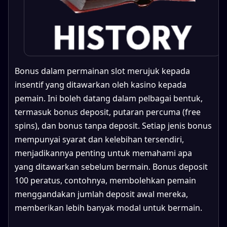
Bonus dalam permainan slot merujuk kepada
insentif yang ditawarkan oleh kasino kepada
pemain. Ini boleh datang dalam pelbagai bentuk,
termasuk bonus deposit, putaran percuma (free
spins), dan bonus tanpa deposit. Setiap jenis bonus
mempunyai syarat dan kelebihan tersendiri,
menjadikannya penting untuk memahami apa
yang ditawarkan sebelum bermain. Bonus deposit
100 peratus, contohnya, membolehkan pemain
menggandakan jumlah deposit awal mereka,
memberikan lebih banyak modal untuk bermain.