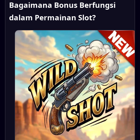
Bagaimana Bonus Berfungsi
dalam Permainan Slot?