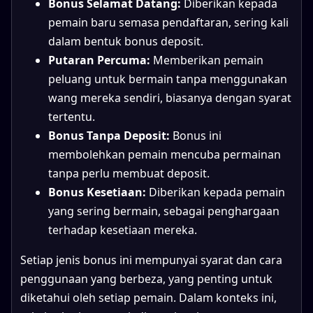
Bonus Selamat Datang:
Diberikan kepada
pemain baru semasa pendaftaran, sering kali
dalam bentuk bonus deposit.
Putaran Percuma:
Memberikan pemain
peluang untuk bermain tanpa menggunakan
wang mereka sendiri, biasanya dengan syarat
tertentu.
Bonus Tanpa Deposit:
Bonus ini
membolehkan pemain mencuba permainan
tanpa perlu membuat deposit.
Bonus Kesetiaan:
Diberikan kepada pemain
yang sering bermain, sebagai penghargaan
terhadap kesetiaan mereka.
Setiap jenis bonus ini mempunyai syarat dan cara
penggunaan yang berbeza, yang penting untuk
diketahui oleh setiap pemain. Dalam konteks ini,