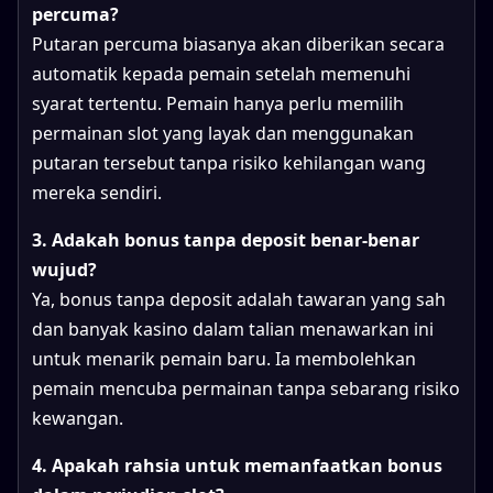
percuma?
Putaran percuma biasanya akan diberikan secara
automatik kepada pemain setelah memenuhi
syarat tertentu. Pemain hanya perlu memilih
permainan slot yang layak dan menggunakan
putaran tersebut tanpa risiko kehilangan wang
mereka sendiri.
3. Adakah bonus tanpa deposit benar-benar
wujud?
Ya, bonus tanpa deposit adalah tawaran yang sah
dan banyak kasino dalam talian menawarkan ini
untuk menarik pemain baru. Ia membolehkan
pemain mencuba permainan tanpa sebarang risiko
kewangan.
4. Apakah rahsia untuk memanfaatkan bonus