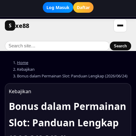
Log Masuk
Daftar
xe88
S
Search
Search
Home
Kebajikan
Bonus dalam Permainan Slot: Panduan Lengkap (2026/06/24)
Kebajikan
Bonus dalam Permainan
Slot: Panduan Lengkap