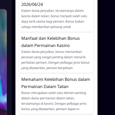
2026/06/24
Dalam dunia perjudian, terutamanya dalam
kasino dalam talian, bonus menjadi salah satu
daya tarik utama bagi pemain. Bonus bukan
sahaja memberikan peluang untuk
Manfaat dan Kelebihan Bonus
dalam Permainan Kasino
Dalam dunia perjudian, bonus memainkan
peranan yang sangat penting dalam menarik
perhatian pemain. Dengan pelbagai jenis bonus
yang ditawarkan, pemain berpeluan
Memahami Kelebihan Bonus dalam
Permainan Dalam Talian
Bonus merupakan salah satu elemen penting
dalam dunia permainan dalam talian,
terutamanya di kasino. Dengan pelbagai jenis
bonus yang ditawarkan, pemain dapat m