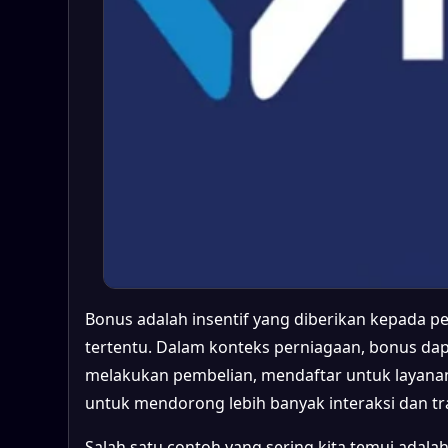
Bonus adalah insentif yang diberikan kepada p
tertentu. Dalam konteks perniagaan, bonus dap
melakukan pembelian, mendaftar untuk layanan,
untuk mendorong lebih banyak interaksi dan tr
Salah satu contoh yang sering kita temui adal