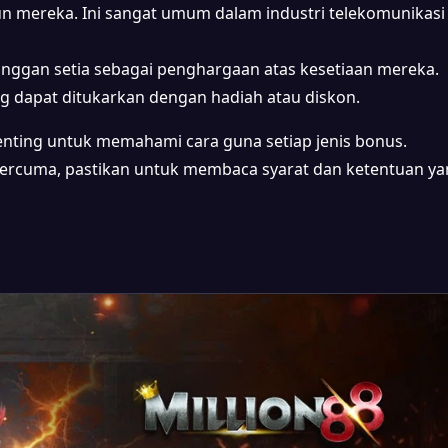
n mereka. Ini sangat umum dalam industri telekomunikasi
anggan setia sebagai penghargaan atas kesetiaan mereka.
 dapat ditukarkan dengan hadiah atau diskon.
nting untuk memahami cara guna setiap jenis bonus.
percuma, pastikan untuk membaca syarat dan ketentuan y