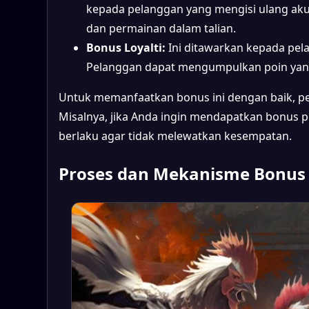
kepada pelanggan yang mengisi ulang aku
dan permainan dalam talian.
Bonus Loyalti:
Ini ditawarkan kepada pel
Pelanggan dapat mengumpulkan poin yang
Untuk memanfaatkan bonus ini dengan baik, pe
Misalnya, jika Anda ingin mendapatkan bonus 
berlaku agar tidak melewatkan kesempatan.
Proses dan Mekanisme Bonus