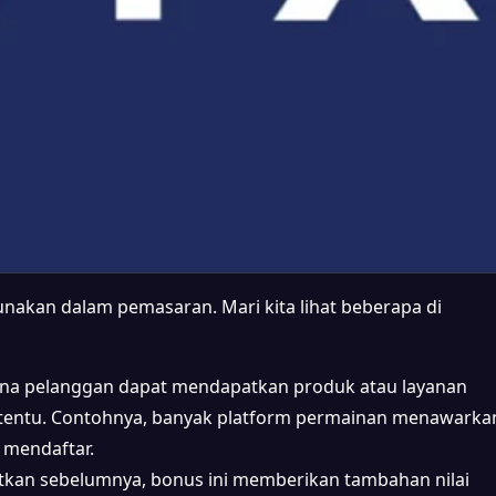
unakan dalam pemasaran. Mari kita lihat beberapa di
ana pelanggan dapat mendapatkan produk atau layanan
ertentu. Contohnya, banyak platform permainan menawarka
mendaftar.
tkan sebelumnya, bonus ini memberikan tambahan nilai