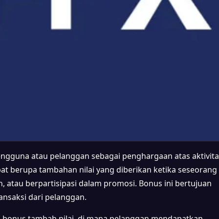
engguna atau pelanggan sebagai penghargaan atas aktivita
at berupa tambahan nilai yang diberikan ketika seseorang
 atau berpartisipasi dalam promosi. Bonus ini bertujuan
ansaksi dari pelanggan.
ah bonus tambah nilai, di mana pelanggan mendapatkan