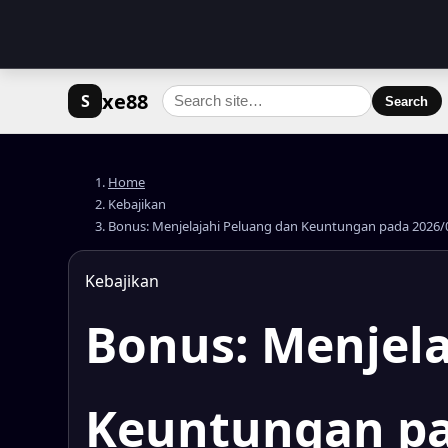
xe88
S
Search
Search
Home
Kebajikan
Bonus: Menjelajahi Peluang dan Keuntungan pada 2026/
Kebajikan
Bonus: Menjela
Keuntungan pa