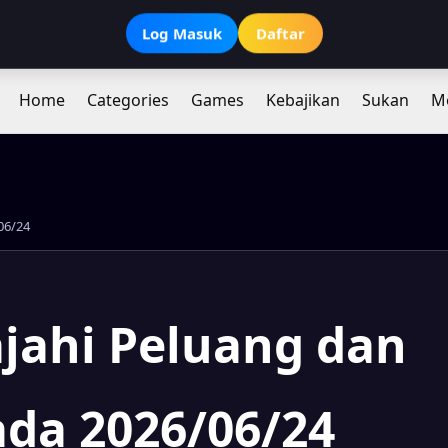
Log Masuk
Daftar
Home
Categories
Games
Kebajikan
Sukan
M
06/24
jahi Peluang dan
da 2026/06/24