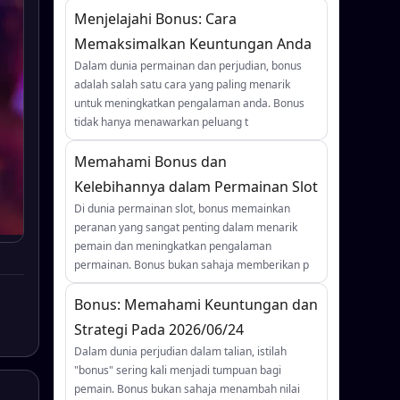
Menjelajahi Bonus: Cara
Memaksimalkan Keuntungan Anda
Dalam dunia permainan dan perjudian, bonus
adalah salah satu cara yang paling menarik
untuk meningkatkan pengalaman anda. Bonus
tidak hanya menawarkan peluang t
Memahami Bonus dan
Kelebihannya dalam Permainan Slot
Di dunia permainan slot, bonus memainkan
peranan yang sangat penting dalam menarik
pemain dan meningkatkan pengalaman
permainan. Bonus bukan sahaja memberikan p
Bonus: Memahami Keuntungan dan
Strategi Pada 2026/06/24
Dalam dunia perjudian dalam talian, istilah
"bonus" sering kali menjadi tumpuan bagi
pemain. Bonus bukan sahaja menambah nilai