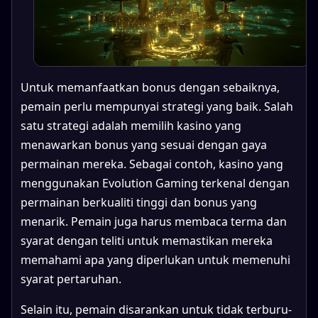
Untuk memanfaatkan bonus dengan sebaiknya,
pemain perlu mempunyai strategi yang baik. Salah
satu strategi adalah memilih kasino yang
menawarkan bonus yang sesuai dengan gaya
permainan mereka. Sebagai contoh, kasino yang
menggunakan Evolution Gaming terkenal dengan
permainan berkualiti tinggi dan bonus yang
menarik. Pemain juga harus membaca terma dan
syarat dengan teliti untuk memastikan mereka
memahami apa yang diperlukan untuk memenuhi
syarat pertaruhan.
Selain itu, pemain disarankan untuk tidak terburu-