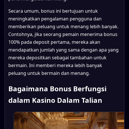
Secara umum, bonus ini bertujuan untuk
meningkatkan pengalaman pengguna dan
memberikan peluang untuk menang lebih banyak.
Contohnya, jika seorang pemain menerima bonus
100% pada deposit pertama, mereka akan
mendapatkan jumlah yang sama dengan apa yang
mereka depositkan sebagai tambahan untuk
bermain. Ini memberi mereka lebih banyak
peluang untuk bermain dan menang.
Bagaimana Bonus Berfungsi
dalam Kasino Dalam Talian