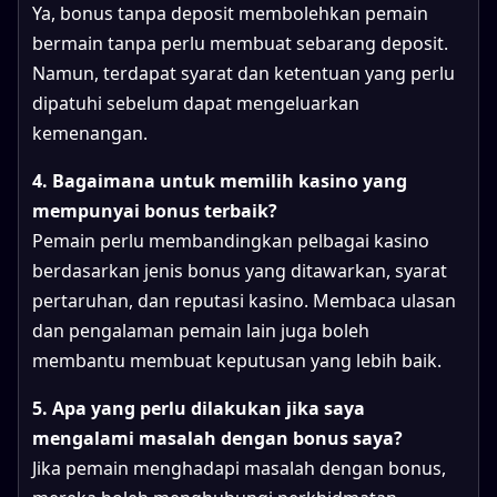
Ya, bonus tanpa deposit membolehkan pemain
bermain tanpa perlu membuat sebarang deposit.
Namun, terdapat syarat dan ketentuan yang perlu
dipatuhi sebelum dapat mengeluarkan
kemenangan.
4. Bagaimana untuk memilih kasino yang
mempunyai bonus terbaik?
Pemain perlu membandingkan pelbagai kasino
berdasarkan jenis bonus yang ditawarkan, syarat
pertaruhan, dan reputasi kasino. Membaca ulasan
dan pengalaman pemain lain juga boleh
membantu membuat keputusan yang lebih baik.
5. Apa yang perlu dilakukan jika saya
mengalami masalah dengan bonus saya?
Jika pemain menghadapi masalah dengan bonus,