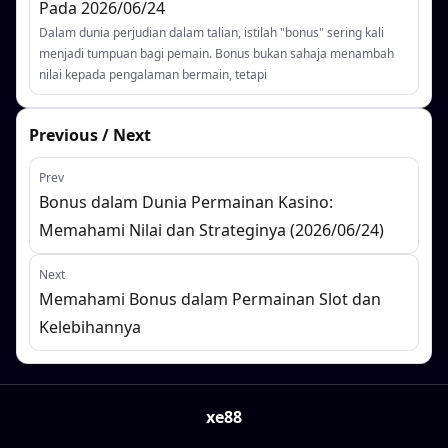
Pada 2026/06/24
Dalam dunia perjudian dalam talian, istilah "bonus" sering kali
menjadi tumpuan bagi pemain. Bonus bukan sahaja menambah
nilai kepada pengalaman bermain, tetapi
Previous / Next
Prev
Bonus dalam Dunia Permainan Kasino:
Memahami Nilai dan Strateginya (2026/06/24)
Next
Memahami Bonus dalam Permainan Slot dan
Kelebihannya
xe88