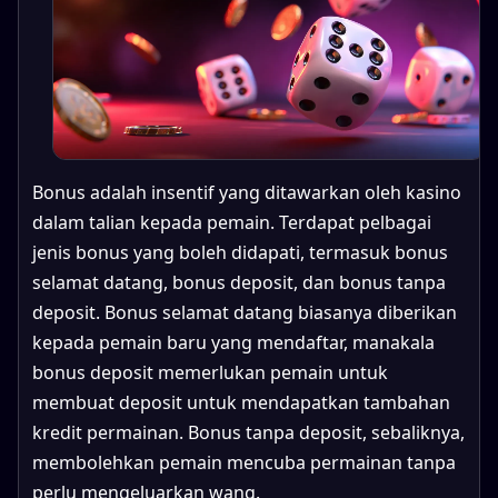
Bonus adalah insentif yang ditawarkan oleh kasino
dalam talian kepada pemain. Terdapat pelbagai
jenis bonus yang boleh didapati, termasuk bonus
selamat datang, bonus deposit, dan bonus tanpa
deposit. Bonus selamat datang biasanya diberikan
kepada pemain baru yang mendaftar, manakala
bonus deposit memerlukan pemain untuk
membuat deposit untuk mendapatkan tambahan
kredit permainan. Bonus tanpa deposit, sebaliknya,
membolehkan pemain mencuba permainan tanpa
perlu mengeluarkan wang.