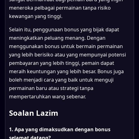
meneroka pelbagai permainan tanpa risiko
kewangan yang tinggi.
Selain itu, penggunaan bonus yang bijak dapat
meningkatkan peluang menang. Dengan
menggunakan bonus untuk bermain permainan
yang lebih berisiko atau yang mempunyai potensi
pembayaran yang lebih tinggi, pemain dapat
meraih keuntungan yang lebih besar. Bonus juga
boleh menjadi cara yang baik untuk menguji
permainan baru atau strategi tanpa
mempertaruhkan wang sebenar.
Soalan Lazim
1. Apa yang dimaksudkan dengan bonus
selamat datang?