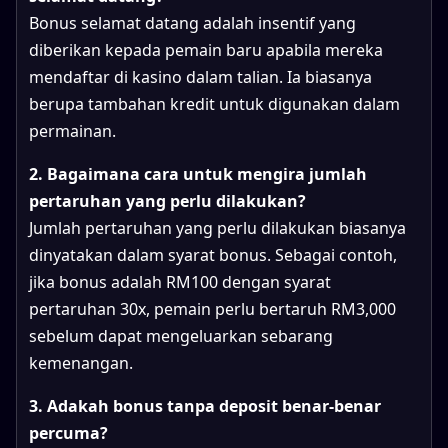
Bonus selamat datang adalah insentif yang
diberikan kepada pemain baru apabila mereka
mendaftar di kasino dalam talian. Ia biasanya
berupa tambahan kredit untuk digunakan dalam
permainan.
2. Bagaimana cara untuk mengira jumlah
pertaruhan yang perlu dilakukan?
Jumlah pertaruhan yang perlu dilakukan biasanya
dinyatakan dalam syarat bonus. Sebagai contoh,
jika bonus adalah RM100 dengan syarat
pertaruhan 30x, pemain perlu bertaruh RM3,000
sebelum dapat mengeluarkan sebarang
kemenangan.
3. Adakah bonus tanpa deposit benar-benar
percuma?