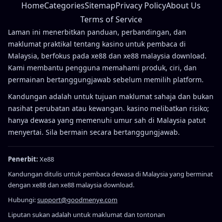
Home
Categories
Sitemap
Privacy Policy
About Us
Terms of Service
Laman ini menerbitkan panduan, perbandingan, dan
maklumat praktikal tentang kasino untuk pembaca di
Malaysia, berfokus pada xe88 dan xe88 malaysia download.
Kami membantu pengguna memahami produk, ciri, dan
permainan bertanggungjawab sebelum memilih platform.
Kandungan adalah untuk tujuan maklumat sahaja dan bukan
nasihat perubatan atau kewangan. kasino melibatkan risiko;
hanya dewasa yang memenuhi umur sah di Malaysia patut
menyertai. Sila bermain secara bertanggungjawab.
Penerbit:
Xe88
Kandungan ditulis untuk pembaca dewasa di Malaysia yang berminat
dengan xe88 dan xe88 malaysia download.
Hubungi:
support@goodmenye.com
Liputan sukan adalah untuk maklumat dan tontonan