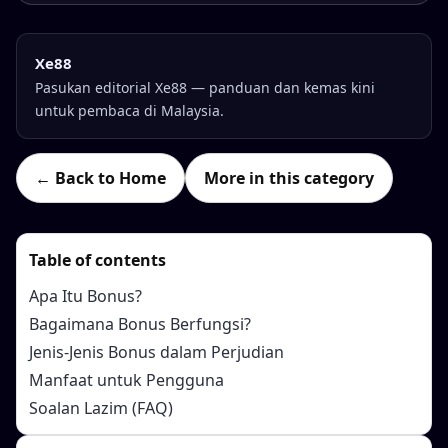
Xe88
Pasukan editorial Xe88 — panduan dan kemas kini
untuk pembaca di Malaysia.
← Back to Home
More in this category
Table of contents
Apa Itu Bonus?
Bagaimana Bonus Berfungsi?
Jenis-Jenis Bonus dalam Perjudian
Manfaat untuk Pengguna
Soalan Lazim (FAQ)