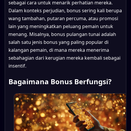
sebagai cara untuk menarik perhatian mereka.
Dalam konteks perjudian, bonus sering kali berupa
wang tambahan, putaran percuma, atau promosi
lain yang meningkatkan peluang pemain untuk
menang. Misalnya, bonus pulangan tunai adalah
salah satu jenis bonus yang paling popular di
kalangan pemain, di mana mereka menerima
sebahagian dari kerugian mereka kembali sebagai
insentif.
Bagaimana Bonus Berfungsi?