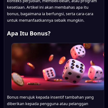
konteks perjudian, membeli-belah, atau program
kesetiaan. Artikel ini akan membahas apa itu
bonus, bagaimana ia berfungsi, serta cara-cara
untuk memanfaatkannya sebaik mungkin.
Apa Itu Bonus?
Bonus merujuk kepada insentif tambahan yang
diberikan kepada pengguna atau pelanggan