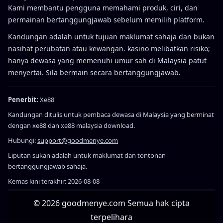
Kami membantu pengguna memahami produk, ciri, dan
permainan bertanggungjawab sebelum memilih platform.
Kandungan adalah untuk tujuan maklumat sahaja dan bukan
nasihat perubatan atau kewangan. kasino melibatkan risiko;
hanya dewasa yang memenuhi umur sah di Malaysia patut
menyertai. Sila bermain secara bertanggungjawab.
Penerbit:
Xe88
Kandungan ditulis untuk pembaca dewasa di Malaysia yang berminat
dengan xe88 dan xe88 malaysia download.
Hubungi:
support@goodmenye.com
Liputan sukan adalah untuk maklumat dan tontonan
bertanggungjawab sahaja.
Kemas kini terakhir: 2026-08-08
© 2026 goodmenye.com Semua hak cipta
terpelihara