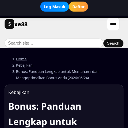
Log Masuk
Daftar
xe88
S
Search
Search
Home
Kebajikan
Bonus: Panduan Lengkap untuk Memahami dan
Mengoptimalkan Bonus Anda (2026/06/24)
Kebajikan
Bonus: Panduan
Lengkap untuk