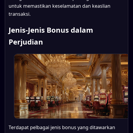
untuk memastikan keselamatan dan keaslian
transaksi.
Jenis-Jenis Bonus dalam
Perjudian
Terdapat pelbagai jenis bonus yang ditawarkan