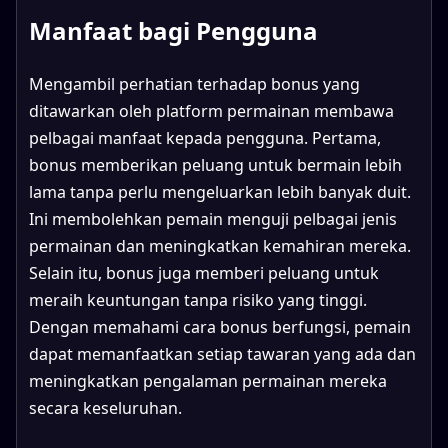
Manfaat bagi Pengguna
Mengambil perhatian terhadap bonus yang
ditawarkan oleh platform permainan membawa
pelbagai manfaat kepada pengguna. Pertama,
bonus memberikan peluang untuk bermain lebih
lama tanpa perlu mengeluarkan lebih banyak duit.
Ini membolehkan pemain menguji pelbagai jenis
permainan dan meningkatkan kemahiran mereka.
Selain itu, bonus juga memberi peluang untuk
meraih keuntungan tanpa risiko yang tinggi.
Dengan memahami cara bonus berfungsi, pemain
dapat memanfaatkan setiap tawaran yang ada dan
meningkatkan pengalaman permainan mereka
secara keseluruhan.