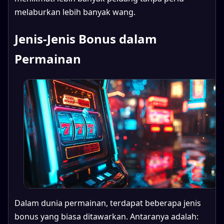
melaburkan lebih banyak wang.
Jenis-Jenis Bonus dalam
Permainan
Dalam dunia permainan, terdapat beberapa jenis
bonus yang biasa ditawarkan. Antaranya adalah: