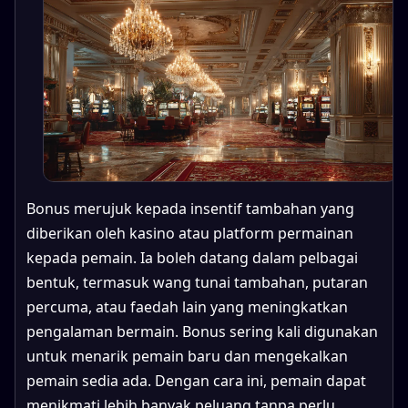
Bonus merujuk kepada insentif tambahan yang
diberikan oleh kasino atau platform permainan
kepada pemain. Ia boleh datang dalam pelbagai
bentuk, termasuk wang tunai tambahan, putaran
percuma, atau faedah lain yang meningkatkan
pengalaman bermain. Bonus sering kali digunakan
untuk menarik pemain baru dan mengekalkan
pemain sedia ada. Dengan cara ini, pemain dapat
menikmati lebih banyak peluang tanpa perlu