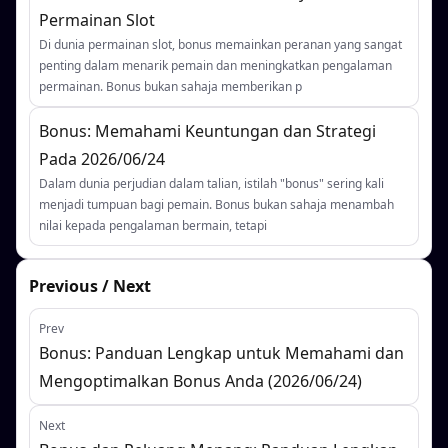
Permainan Slot
Di dunia permainan slot, bonus memainkan peranan yang sangat
penting dalam menarik pemain dan meningkatkan pengalaman
permainan. Bonus bukan sahaja memberikan p
Bonus: Memahami Keuntungan dan Strategi
Pada 2026/06/24
Dalam dunia perjudian dalam talian, istilah "bonus" sering kali
menjadi tumpuan bagi pemain. Bonus bukan sahaja menambah
nilai kepada pengalaman bermain, tetapi
Previous / Next
Prev
Bonus: Panduan Lengkap untuk Memahami dan
Mengoptimalkan Bonus Anda (2026/06/24)
Next