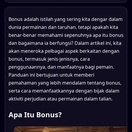
Bonus adalah istilah yang sering kita dengar dalam
dunia permainan dan taruhan, tetapi apakah kita
benar-benar memahami sepenuhnya apa itu bonus
dan bagaimana ia berfungsi? Dalam artikel ini, kita
akan meneroka pelbagai aspek berkaitan dengan
bonus, termasuk jenis-jenisnya, cara
penggunaannya, dan manfaatnya bagi pemain.
Panduan ini bertujuan untuk memberi
pemahaman yang lebih mendalam tentang bonus,
serta cara memanfaatkannya dengan bijak dalam
aktiviti perjudian atau permainan dalam talian.
Apa Itu Bonus?