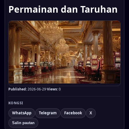
Permainan dan Taruhan
Published:
2026-06-29
·
Views:
0
KONGSI
WhatsApp
Telegram
Facebook
X
Salin pautan